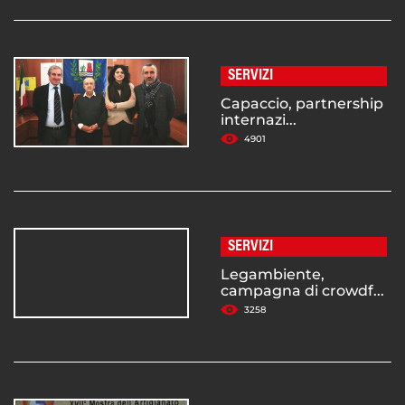
SERVIZI
Capaccio, partnership
internazi...
4901
SERVIZI
Legambiente,
campagna di crowdf...
3258