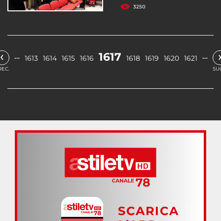
3250
‹
1617
…
…
1613
1614
1615
1616
1618
1619
1620
1621
REC.
SU
SCARICA