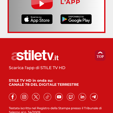
L’APP
Scarica l'app di STILE TV HD
STILE TV HD in onda su:
CANALE 78 DEL DIGITALE TERRESTRE
Testata iscritta nel Registro della Stampa presso il Tribunale di
Salerno al n. 34/2009