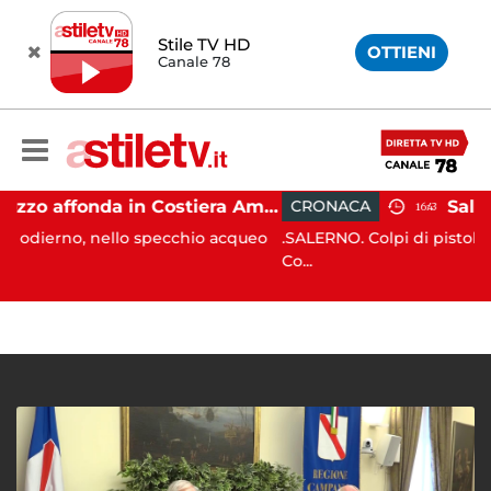
Stile TV HD
OTTIENI
Canale 78
Gozzo affonda in Costiera Amalfitana: occupanti soccorsi da altri natanti
CRONACA
16:43
ello specchio acqueo
.SALERNO. Colpi di pistola sono stati es
Co...