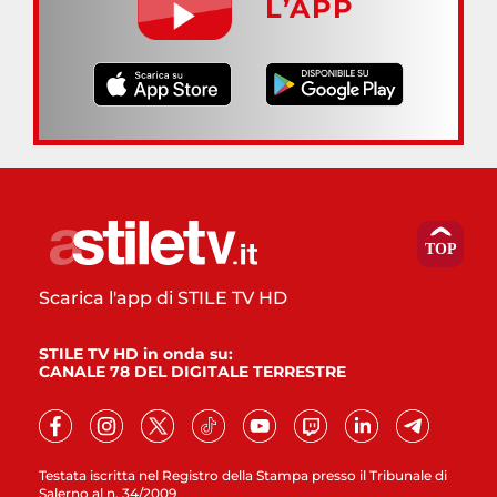
L’APP
Scarica l'app di STILE TV HD
STILE TV HD in onda su:
CANALE 78 DEL DIGITALE TERRESTRE
Testata iscritta nel Registro della Stampa presso il Tribunale di
Salerno al n. 34/2009