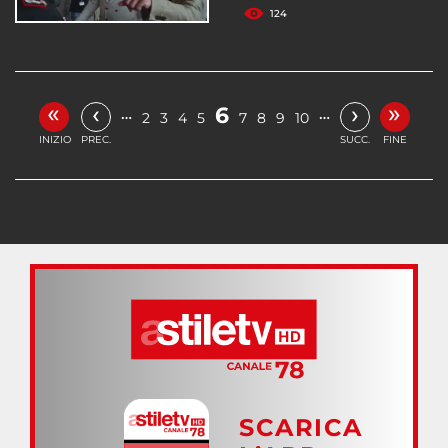
124
«
»
‹
›
6
…
…
2
3
4
5
7
8
9
10
INIZIO
PREC.
SUCC.
FINE
SCARICA