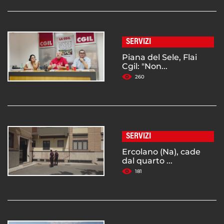
SERVIZI
Piana del Sele, Flai
Cgil: "Non...
260
SERVIZI
Ercolano (Na), cade
dal quarto ...
181