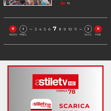
72
«
»
‹
›
7
…
…
3
4
5
6
8
9
10
11
INIZIO
PREC.
SUCC.
FINE
SCARICA