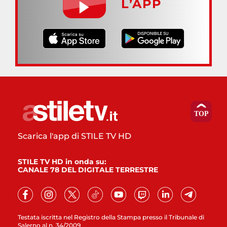
L’APP
Scarica l'app di STILE TV HD
STILE TV HD in onda su:
CANALE 78 DEL DIGITALE TERRESTRE
Testata iscritta nel Registro della Stampa presso il Tribunale di
Salerno al n. 34/2009