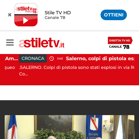
Stile TV HD
OTTIENI
Canale 78
Gozzo affonda in Costiera Amalfitana: occupanti soccorsi da altri natanti
Salerno, colpi di pistola esplosi a Pastena
CRONACA
16:43
ueo
.SALERNO. Colpi di pistola sono stati esplosi in via Rocco
Co...