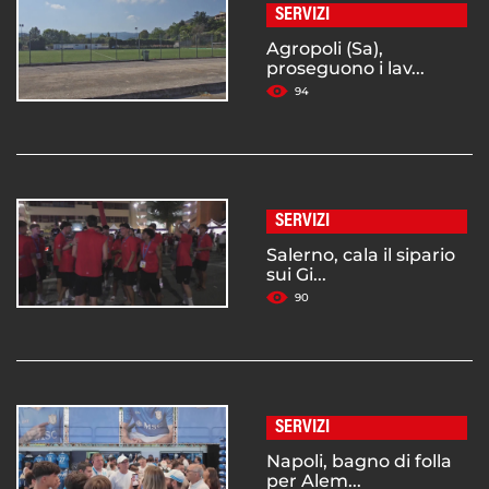
SERVIZI
Agropoli (Sa),
proseguono i lav...
94
SERVIZI
Salerno, cala il sipario
sui Gi...
90
SERVIZI
Napoli, bagno di folla
per Alem...