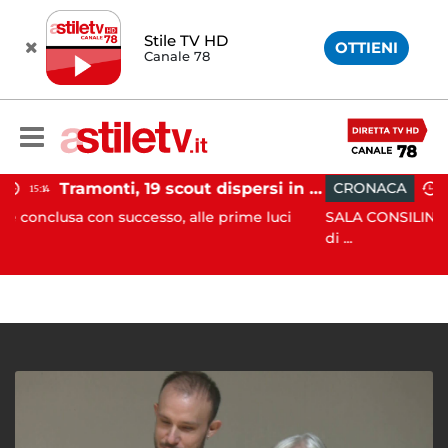
Stile TV HD
OTTIENI
Canale 78
Tramonti, 19 scout dispersi in montagna salvati dai vigili del fuoco
CRONACA
12:41
successo, alle prime luci
SALA CONSILINA. Si ritrovano liqu
di ...