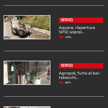
SERVIZI
Aquara, riapertura
SP12: sopral...
4384
SERVIZI
Agropoli, furto al bar-
tabacchi...
8875