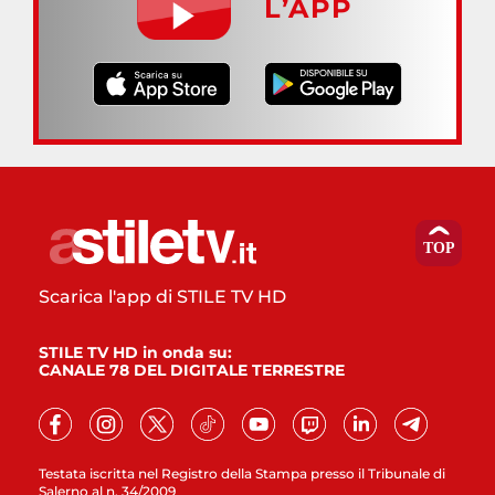
L’APP
Scarica l'app di STILE TV HD
STILE TV HD in onda su:
CANALE 78 DEL DIGITALE TERRESTRE
Testata iscritta nel Registro della Stampa presso il Tribunale di
Salerno al n. 34/2009