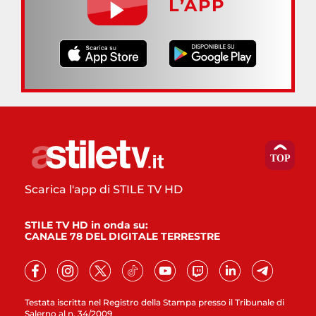
L’APP
Scarica l'app di STILE TV HD
STILE TV HD in onda su:
CANALE 78 DEL DIGITALE TERRESTRE
Testata iscritta nel Registro della Stampa presso il Tribunale di
Salerno al n. 34/2009