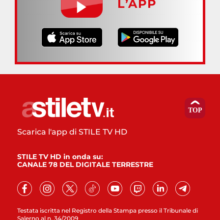
L’APP
Scarica l'app di STILE TV HD
STILE TV HD in onda su:
CANALE 78 DEL DIGITALE TERRESTRE
Testata iscritta nel Registro della Stampa presso il Tribunale di
Salerno al n. 34/2009