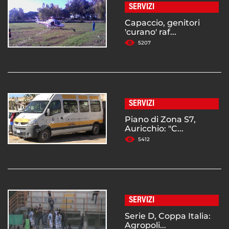
SERVIZI
Capaccio, genitori
'curano' raf...
5207
SERVIZI
Piano di Zona S7,
Auricchio: "C...
5412
SERVIZI
Serie D, Coppa Italia:
Agropoli...