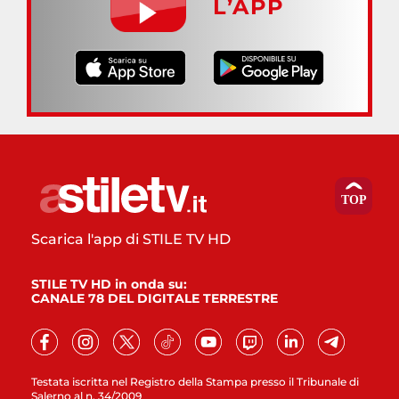
L’APP
Scarica l'app di STILE TV HD
STILE TV HD in onda su:
CANALE 78 DEL DIGITALE TERRESTRE
Testata iscritta nel Registro della Stampa presso il Tribunale di
Salerno al n. 34/2009