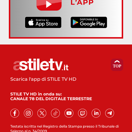
L’APP
Scarica l'app di STILE TV HD
STILE TV HD in onda su:
CANALE 78 DEL DIGITALE TERRESTRE
Testata iscritta nel Registro della Stampa presso il Tribunale di
Salerno al n. 34/2009