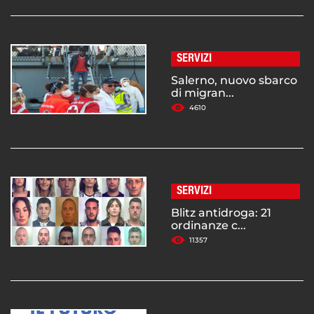
SERVIZI
Salerno, nuovo sbarco
di migran...
4610
SERVIZI
Blitz antidroga: 21
ordinanze c...
11357