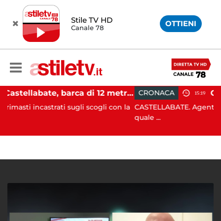
Stile TV HD
OTTIENI
Canale 78
Castellabate, barca di 12 metri resta incastrata sugli scogli: salvate 9 persone
CRONACA
15:19
ti sugli scogli con la
CASTELLABATE. Agente spintonato da un
quale ...