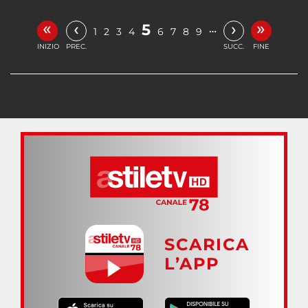
«
»
‹
›
5
…
1
2
3
4
6
7
8
9
INIZIO
PREC.
SUCC.
FINE
SCARICA
L’APP