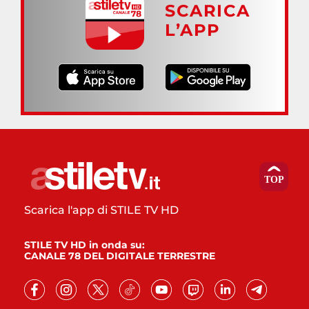
SCARICA
L’APP
Scarica l'app di STILE TV HD
STILE TV HD in onda su:
CANALE 78 DEL DIGITALE TERRESTRE