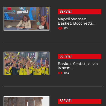
SERVIZI
Napoli Women
Basket, Bocchetti:...
173
SERVIZI
Basket. Scafati, al via
la sest...
1143
SERVIZI