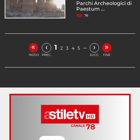
Parchi Archeologici di
Paestum ...
76
«
»
‹
›
1
…
2
3
4
5
INIZIO
PREC.
SUCC.
FINE