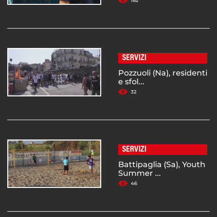
182
SERVIZI
Pozzuoli (Na), residenti
e sfol...
32
SERVIZI
Battipaglia (Sa), Youth
Summer ...
46