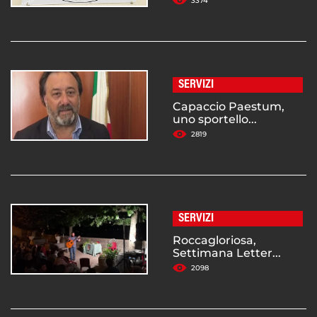
3374
SERVIZI
Capaccio Paestum,
uno sportello...
2819
SERVIZI
Roccagloriosa,
Settimana Letter...
2098