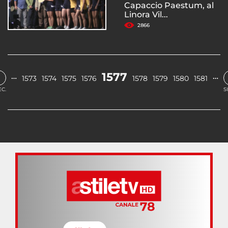
Capaccio Paestum, al
Linora Vil...
2866
‹
1577
…
…
1573
1574
1575
1576
1578
1579
1580
1581
C.
S