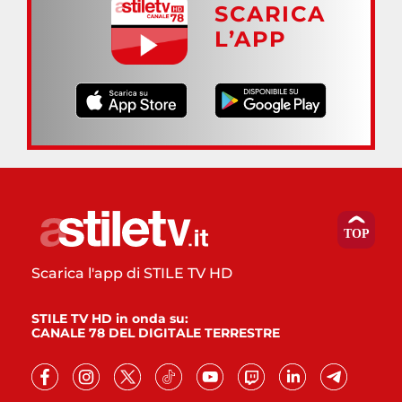
SCARICA
L’APP
Scarica l'app di STILE TV HD
STILE TV HD in onda su:
CANALE 78 DEL DIGITALE TERRESTRE