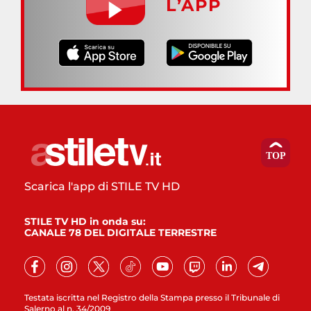
L’APP
Scarica l'app di STILE TV HD
STILE TV HD in onda su:
CANALE 78 DEL DIGITALE TERRESTRE
Testata iscritta nel Registro della Stampa presso il Tribunale di
Salerno al n. 34/2009