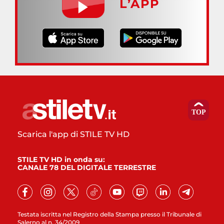
L’APP
Scarica l'app di STILE TV HD
STILE TV HD in onda su:
CANALE 78 DEL DIGITALE TERRESTRE
Testata iscritta nel Registro della Stampa presso il Tribunale di
Salerno al n. 34/2009