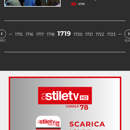
6196
‹
›
1719
…
…
1715
1716
1717
1718
1720
1721
1722
1723
REC.
SUC
SCARICA