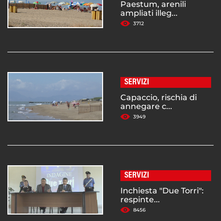
Paestum, arenili
ampliati illeg...
3712
SERVIZI
Capaccio, rischia di
annegare c...
3949
SERVIZI
Inchiesta "Due Torri":
respinte...
8456