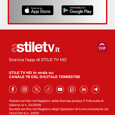
Scarica l'app di STILE TV HD
STILE TV HD in onda su:
CANALE 78 DEL DIGITALE TERRESTRE
Testata iscritta nel Registro della Stampa presso il Tribunale di
Salerno al n. 34/2009
Società iscritta nel Registro degli Operatori di Comunicazione c/o
l’AGCOM al n. 20133