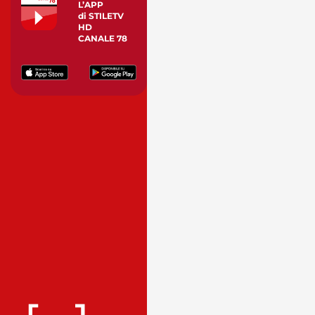
L’APP
di STILETV
HD
CANALE 78