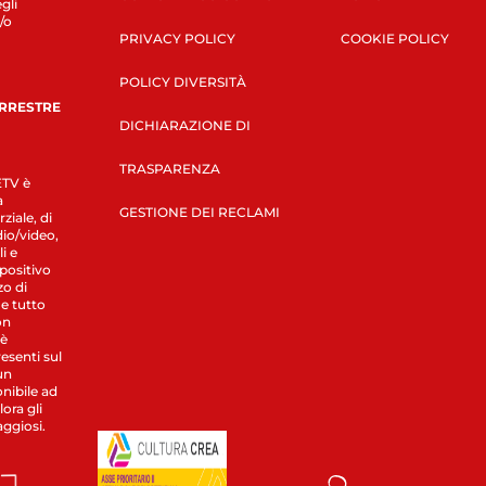
gli
/o
PRIVACY POLICY
COOKIE POLICY
POLICY DIVERSITÀ
ERRESTRE
DICHIARAZIONE DI
TRASPARENZA
LETV è
a
GESTIONE DEI RECLAMI
ziale, di
dio/video,
i e
spositivo
zo di
 e tutto
on
 è
esenti sul
un
nibile ad
ora gli
aggiosi.