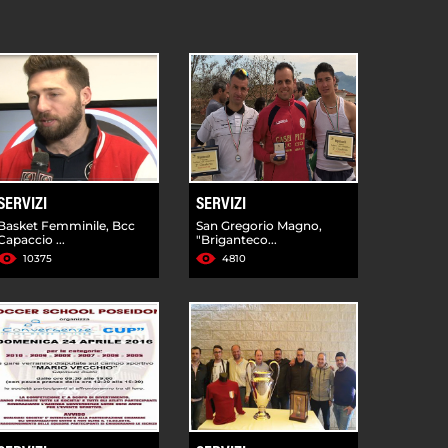
SERVIZI
SERVIZI
Basket Femminile, Bcc
San Gregorio Magno,
Capaccio ...
"Briganteco...
10375
4810