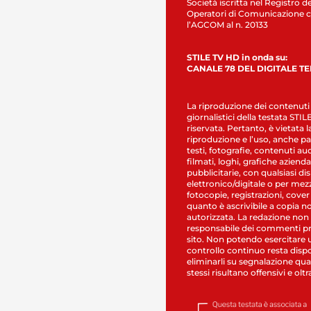
Società iscritta nel Registro de
Operatori di Comunicazione c
l’AGCOM al n. 20133
STILE TV HD in onda su:
CANALE 78 DEL DIGITALE T
La riproduzione dei contenuti
giornalistici della testata STI
riservata. Pertanto, è vietata l
riproduzione e l’uso, anche par
testi, fotografie, contenuti au
filmati, loghi, grafiche aziendal
pubblicitarie, con qualsiasi di
elettronico/digitale o per mez
fotocopie, registrazioni, cover
quanto è ascrivibile a copia n
autorizzata. La redazione non
responsabile dei commenti pr
sito. Non potendo esercitare 
controllo continuo resta dispo
eliminarli su segnalazione qual
stessi risultano offensivi e oltr