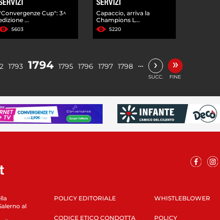
SERVIZI
SERVIZI
"Convergenze Cup": 3^
Capaccio, arriva la
edizione ...
Champions L...
5603
5220
»
›
1794
…
2
1793
1795
1796
1797
1798
SUCC.
FINE
lla
POLICY EDITORIALE
WHISTLEBLOWER
Salerno al
CODICE ETICO CONDOTTA
POLICY