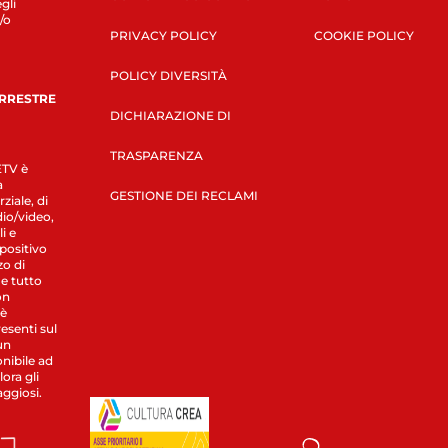
gli
/o
PRIVACY POLICY
COOKIE POLICY
POLICY DIVERSITÀ
ERRESTRE
DICHIARAZIONE DI
TRASPARENZA
LETV è
a
GESTIONE DEI RECLAMI
ziale, di
dio/video,
i e
spositivo
zo di
 e tutto
on
 è
esenti sul
un
nibile ad
ora gli
aggiosi.