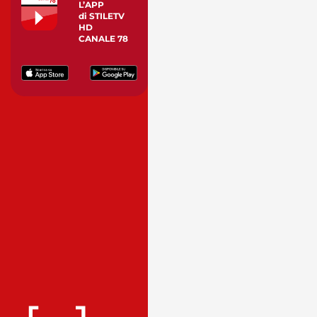
L’APP
di STILETV
HD
CANALE 78