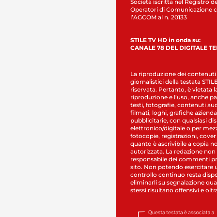
Società iscritta nel Registro de
Operatori di Comunicazione c
l’AGCOM al n. 20133
STILE TV HD in onda su:
CANALE 78 DEL DIGITALE T
La riproduzione dei contenuti
giornalistici della testata STI
riservata. Pertanto, è vietata l
riproduzione e l’uso, anche par
testi, fotografie, contenuti au
filmati, loghi, grafiche aziendal
pubblicitarie, con qualsiasi di
elettronico/digitale o per mez
fotocopie, registrazioni, cover
quanto è ascrivibile a copia n
autorizzata. La redazione non
responsabile dei commenti pr
sito. Non potendo esercitare 
controllo continuo resta dispo
eliminarli su segnalazione qual
stessi risultano offensivi e oltr