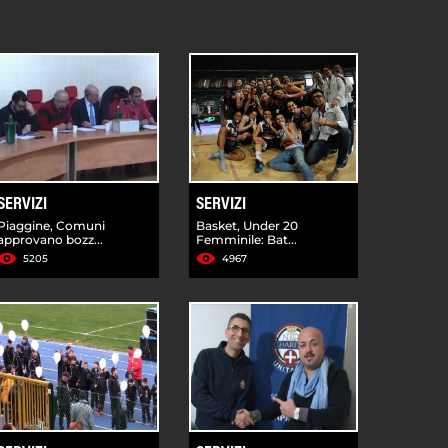
SERVIZI
SERVIZI
Piaggine, Comuni
Basket, Under 20
approvano bozz...
Femminile: Bat...
5205
4967