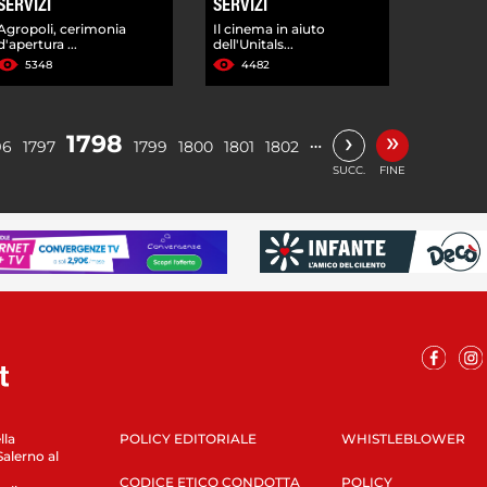
SERVIZI
SERVIZI
Agropoli, cerimonia
Il cinema in aiuto
d'apertura ...
dell'Unitals...
5348
4482
»
›
1798
…
96
1797
1799
1800
1801
1802
SUCC.
FINE
lla
POLICY EDITORIALE
WHISTLEBLOWER
Salerno al
CODICE ETICO CONDOTTA
POLICY