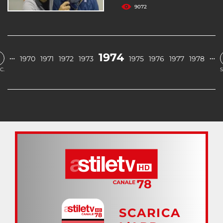
9072
1974
…
…
1970
1971
1972
1973
1975
1976
1977
1978
C.
S
SCARICA