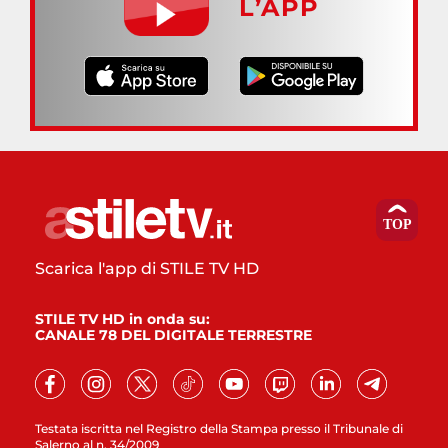
L’APP
Scarica l'app di STILE TV HD
STILE TV HD in onda su:
CANALE 78 DEL DIGITALE TERRESTRE
Testata iscritta nel Registro della Stampa presso il Tribunale di
Salerno al n. 34/2009