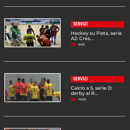
SERVIZI
Hockey su Pista, serie
A2: Cres...
6193
SERVIZI
Calcio a 5, serie D:
derby al R...
11035