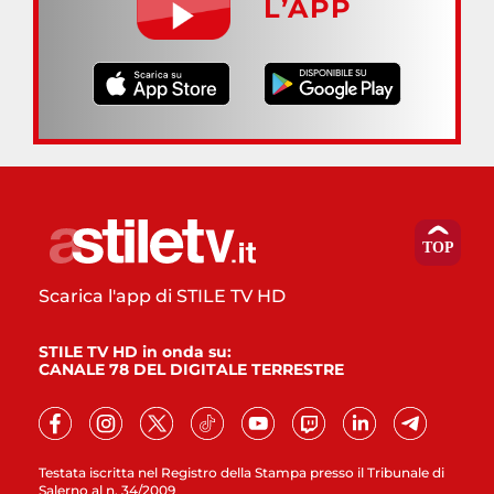
L’APP
Scarica l'app di STILE TV HD
STILE TV HD in onda su:
CANALE 78 DEL DIGITALE TERRESTRE
Testata iscritta nel Registro della Stampa presso il Tribunale di
Salerno al n. 34/2009