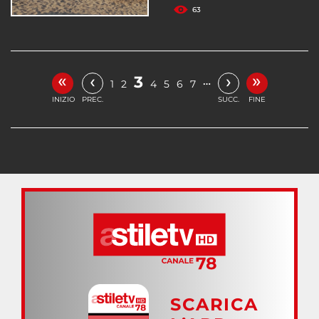
63
«
»
‹
›
3
…
1
2
4
5
6
7
INIZIO
PREC.
SUCC.
FINE
SCARICA