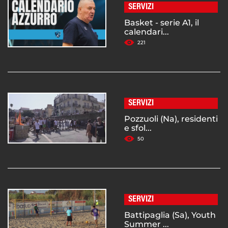
SERVIZI
Basket - serie A1, il
calendari...
221
SERVIZI
Pozzuoli (Na), residenti
e sfol...
50
SERVIZI
Battipaglia (Sa), Youth
Summer ...