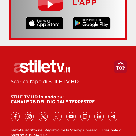
L’APP
Scarica l'app di STILE TV HD
STILE TV HD in onda su:
CANALE 78 DEL DIGITALE TERRESTRE
Testata iscritta nel Registro della Stampa presso il Tribunale di
Salerno al n. 34/2009