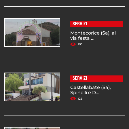
SERVIZI
Montecorice (Sa), al
via festa ...
183
SERVIZI
Castellabate (Sa),
Spinelli e D...
126