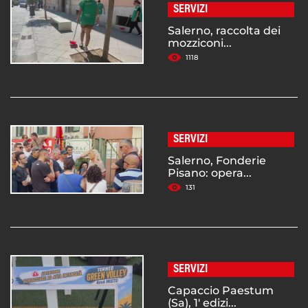
SERVIZI
Salerno, raccolta dei
mozziconi...
1118
SERVIZI
Salerno, Fonderie
Pisano: opera...
131
SERVIZI
Capaccio Paestum
(Sa), 1' edizi...