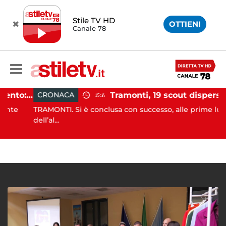
Stile TV HD
OTTIENI
Canale 78
Incidente agricolo nel Cilento: trattore si ribalta, muore 71enne
Tramonti, 19 scout dispersi in montagna salvati dai vigil
CRONACA
15:14
e
TRAMONTI. Si è conclusa con successo, alle prime luci
dell’al...