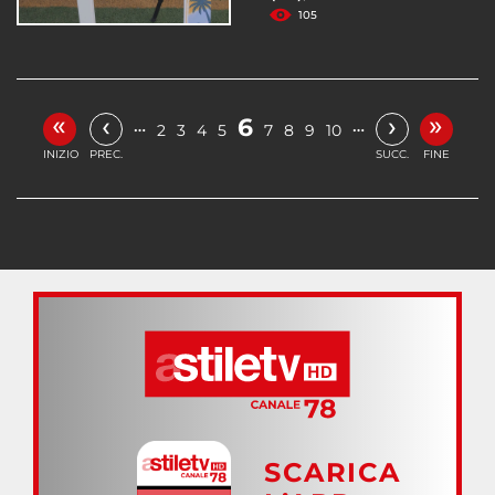
105
«
»
‹
›
6
…
…
2
3
4
5
7
8
9
10
INIZIO
PREC.
SUCC.
FINE
SCARICA