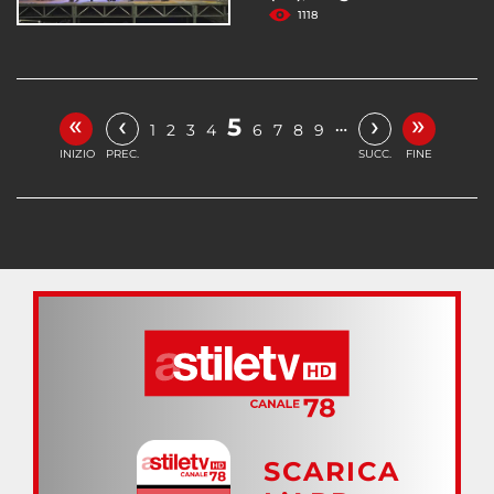
1118
«
»
‹
›
5
…
1
2
3
4
6
7
8
9
INIZIO
PREC.
SUCC.
FINE
SCARICA