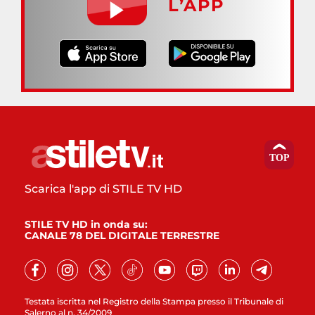
L’APP
Scarica l'app di STILE TV HD
STILE TV HD in onda su:
CANALE 78 DEL DIGITALE TERRESTRE
Testata iscritta nel Registro della Stampa presso il Tribunale di
Salerno al n. 34/2009