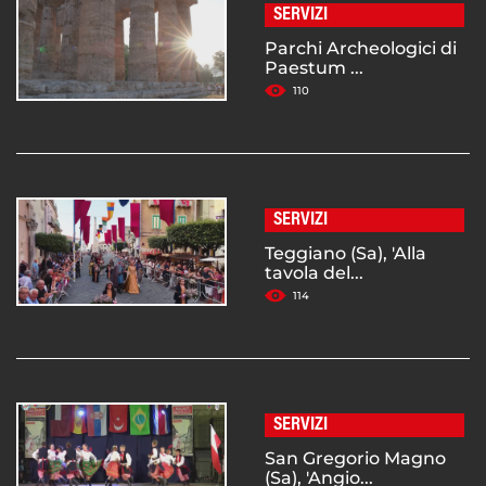
SERVIZI
Parchi Archeologici di
Paestum ...
110
SERVIZI
Teggiano (Sa), 'Alla
tavola del...
114
SERVIZI
San Gregorio Magno
(Sa), 'Angio...