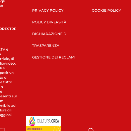
gli
/o
PRIVACY POLICY
COOKIE POLICY
POLICY DIVERSITÀ
ERRESTRE
DICHIARAZIONE DI
TRASPARENZA
LETV è
a
GESTIONE DEI RECLAMI
ziale, di
dio/video,
i e
spositivo
zo di
 e tutto
on
 è
esenti sul
un
nibile ad
ora gli
aggiosi.