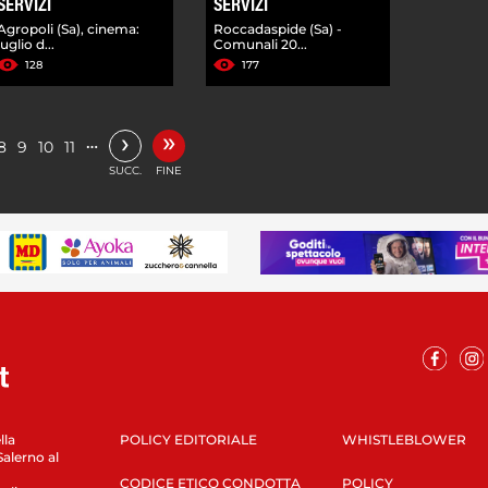
SERVIZI
SERVIZI
Agropoli (Sa), cinema:
Roccadaspide (Sa) -
luglio d...
Comunali 20...
128
177
»
›
…
8
9
10
11
SUCC.
FINE
lla
POLICY EDITORIALE
WHISTLEBLOWER
Salerno al
CODICE ETICO CONDOTTA
POLICY