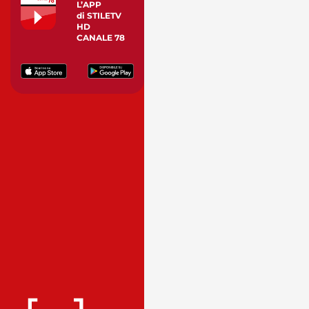
L’APP
di STILETV
HD
CANALE 78