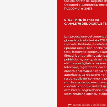
Società iscritta nel Registro de
Operatori di Comunicazione c
l’AGCOM al n. 20133
STILE TV HD in onda su:
CANALE 78 DEL DIGITALE T
La riproduzione dei contenuti
giornalistici della testata STI
riservata. Pertanto, è vietata l
riproduzione e l’uso, anche par
testi, fotografie, contenuti au
filmati, loghi, grafiche aziendal
pubblicitarie, con qualsiasi di
elettronico/digitale o per mez
fotocopie, registrazioni, cover
quanto è ascrivibile a copia n
autorizzata. La redazione non
responsabile dei commenti pr
sito. Non potendo esercitare 
controllo continuo resta dispo
eliminarli su segnalazione qual
stessi risultano offensivi e oltr