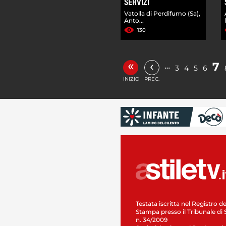
SERVIZI
Vatolla di Perdifumo (Sa),
Anto...
130
«
‹
7
…
3
4
5
6
INIZIO
PREC.
Testata iscritta nel Registro de
Stampa presso il Tribunale di 
n. 34/2009