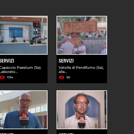
SERVIZI
SERVIZI
Capaccio Paestum (Sa).
Vatolla di Perdifumo (Sa),
Laborato...
alla...
1194
90