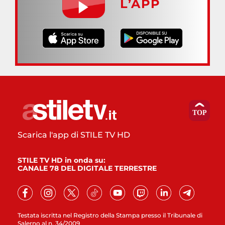
L’APP
Scarica l'app di STILE TV HD
STILE TV HD in onda su:
CANALE 78 DEL DIGITALE TERRESTRE
Testata iscritta nel Registro della Stampa presso il Tribunale di
Salerno al n. 34/2009