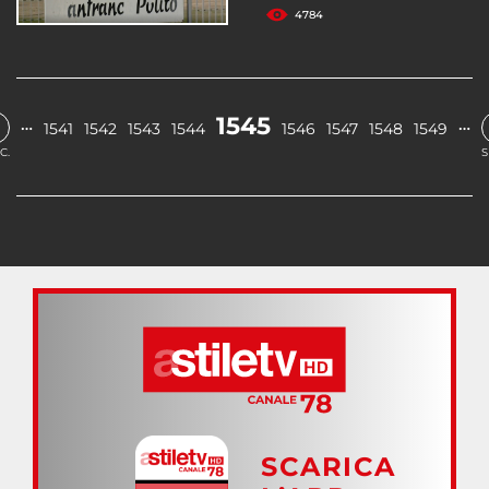
4784
1545
…
…
1541
1542
1543
1544
1546
1547
1548
1549
C.
S
SCARICA