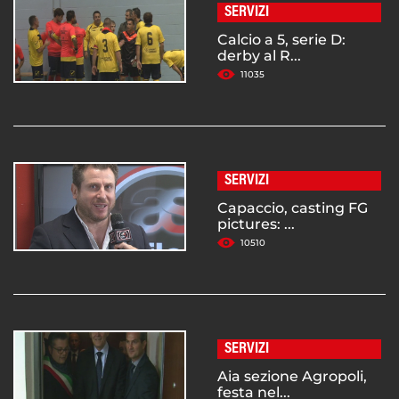
SERVIZI
Calcio a 5, serie D:
derby al R...
11035
SERVIZI
Capaccio, casting FG
pictures: ...
10510
SERVIZI
Aia sezione Agropoli,
festa nel...