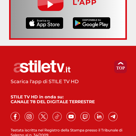
L’APP
Scarica l'app di STILE TV HD
STILE TV HD in onda su:
CANALE 78 DEL DIGITALE TERRESTRE
Testata iscritta nel Registro della Stampa presso il Tribunale di
Salerno al n. 34/2009