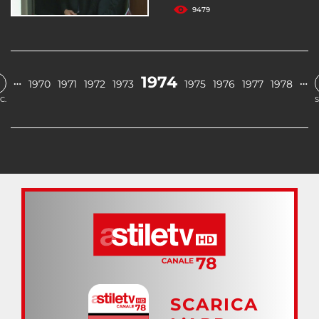
9479
1974
…
…
1970
1971
1972
1973
1975
1976
1977
1978
C.
S
SCARICA