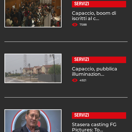
SERVIZI
Capaccio, boom di
iscritti al c...
7588
SERVIZI
Capaccio, pubblica
illuminazion...
4921
SERVIZI
Stasera casting FG
Pictures: To...