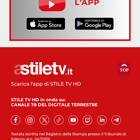
L’APP
Scarica l'app di STILE TV HD
STILE TV HD in onda su:
CANALE 78 DEL DIGITALE TERRESTRE
Testata iscritta nel Registro della Stampa presso il Tribunale di
Salerno al n. 34/2009