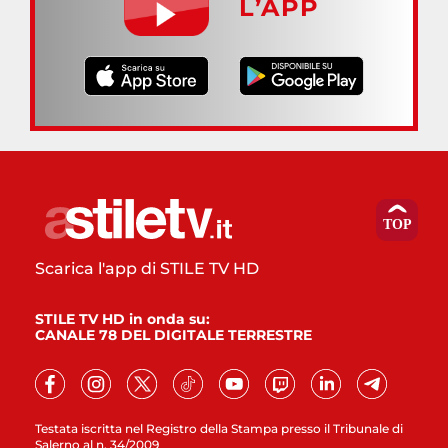
L’APP
Scarica l'app di STILE TV HD
STILE TV HD in onda su:
CANALE 78 DEL DIGITALE TERRESTRE
Testata iscritta nel Registro della Stampa presso il Tribunale di
Salerno al n. 34/2009