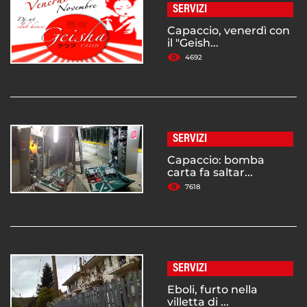
SERVIZI
Capaccio, venerdì con
il "Geish...
4692
SERVIZI
Capaccio: bomba
carta fa saltar...
7618
SERVIZI
Eboli, furto nella
villetta di ...