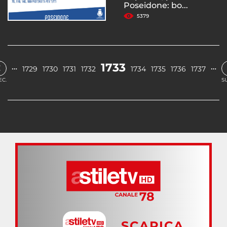
Poseidone: bo...
5379
‹
1733
…
…
1729
1730
1731
1732
1734
1735
1736
1737
EC.
S
SCARICA