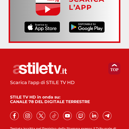
L’APP
Scarica l'app di STILE TV HD
STILE TV HD in onda su:
CANALE 78 DEL DIGITALE TERRESTRE
Testata iscritta nel Registro della Stampa presso il Tribunale di