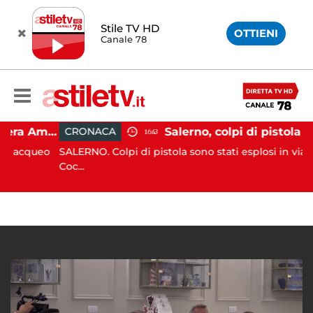
Stile TV HD
OTTIENI
Canale 78
Gozzo affonda in Costiera Amalfitana: occupanti soccorsi da altri natanti
CRONACA
16:43
cqueo
SALERNO. Colpi di pistola sono stati esplosi in via Rocc
Coc...