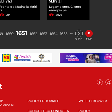
SERVIZI
SERVIZI
Frontale a Matinella, feriti
Legambiente, Cilento
ci...
esempio pe...
7841
4029
»
›
1651
…
49
1650
1652
1653
1654
1655
SUCC.
FINE
lla
POLICY EDITORIALE
WHISTLEBLOWER
Salerno al
CODICE ETICO CONDOTTA
POLICY