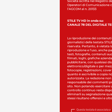
Società iscritta nel Registro de
Operatori di Comunicazione c
l’AGCOM al n. 20133
STILE TV HD in onda su:
CANALE 78 DEL DIGITALE T
La riproduzione dei contenuti
giornalistici della testata STI
riservata. Pertanto, è vietata l
riproduzione e l’uso, anche par
testi, fotografie, contenuti au
filmati, loghi, grafiche aziendal
pubblicitarie, con qualsiasi di
elettronico/digitale o per mez
fotocopie, registrazioni, cover
quanto è ascrivibile a copia n
autorizzata. La redazione non
responsabile dei commenti pr
sito. Non potendo esercitare 
controllo continuo resta dispo
eliminarli su segnalazione qual
stessi risultano offensivi e oltr