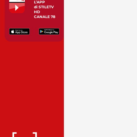
L’APP
di STILETV
HD
CANALE 78