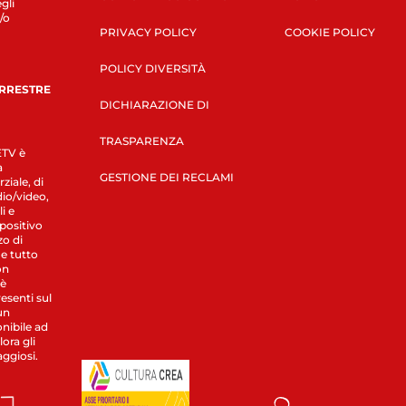
gli
/o
PRIVACY POLICY
COOKIE POLICY
POLICY DIVERSITÀ
ERRESTRE
DICHIARAZIONE DI
TRASPARENZA
LETV è
a
GESTIONE DEI RECLAMI
ziale, di
dio/video,
i e
spositivo
zo di
 e tutto
on
 è
esenti sul
un
nibile ad
ora gli
aggiosi.