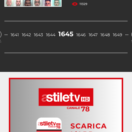
11329
1645
…
…
1641
1642
1643
1644
1646
1647
1648
1649
.
SCARICA