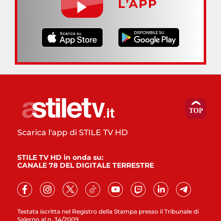
L’APP
Scarica l'app di STILE TV HD
STILE TV HD in onda su:
CANALE 78 DEL DIGITALE TERRESTRE
Testata iscritta nel Registro della Stampa presso il Tribunale di
Salerno al n. 34/2009