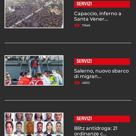
SERVIZI
Capaccio, inferno a
Santa Vener...
11946
SERVIZI
Salerno, nuovo sbarco
di migran...
4602
SERVIZI
Blitz antidroga: 21
ordinanze c...