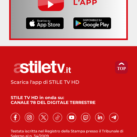
L’APP
Scarica l'app di STILE TV HD
STILE TV HD in onda su:
CANALE 78 DEL DIGITALE TERRESTRE
Testata iscritta nel Registro della Stampa presso il Tribunale di
Salerno al n. 34/2009