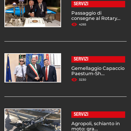
SERVIZI
Passaggio di
consegne al Rotary...
4265
SERVIZI
Gemellaggio Capaccio
Paestum-Sh...
3230
SERVIZI
Agropoli, schianto in
moto: gra...