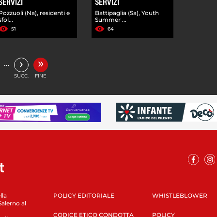
SERVIZI
SERVIZI
Pozzuoli (Na), residenti e
Battipaglia (Sa), Youth
sfol...
Summer ...
51
64
»
›
…
SUCC.
FINE
lla
POLICY EDITORIALE
WHISTLEBLOWER
Salerno al
CODICE ETICO CONDOTTA
POLICY