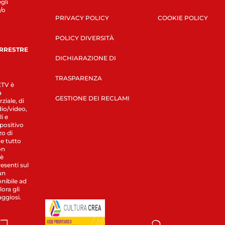
gli
/o
PRIVACY POLICY
COOKIE POLICY
POLICY DIVERSITÀ
ERRESTRE
DICHIARAZIONE DI
TRASPARENZA
LETV è
a
GESTIONE DEI RECLAMI
ziale, di
dio/video,
i e
spositivo
zo di
 e tutto
on
 è
esenti sul
un
nibile ad
ora gli
aggiosi.