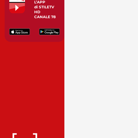
L’APP
di STILETV
HD
CANALE 78