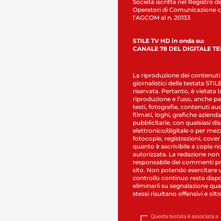
Società iscritta nel Registro de
Operatori di Comunicazione c
l’AGCOM al n. 20133
STILE TV HD in onda su:
CANALE 78 DEL DIGITALE T
La riproduzione dei contenuti
giornalistici della testata STI
riservata. Pertanto, è vietata l
riproduzione e l’uso, anche par
testi, fotografie, contenuti au
filmati, loghi, grafiche aziendal
pubblicitarie, con qualsiasi di
elettronico/digitale o per mez
fotocopie, registrazioni, cover
quanto è ascrivibile a copia n
autorizzata. La redazione non
responsabile dei commenti pr
sito. Non potendo esercitare 
controllo continuo resta dispo
eliminarli su segnalazione qual
stessi risultano offensivi e oltr