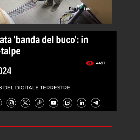
ta 'banda del buco': in
-talpe
4491
024
8 DEL DIGITALE TERRESTRE