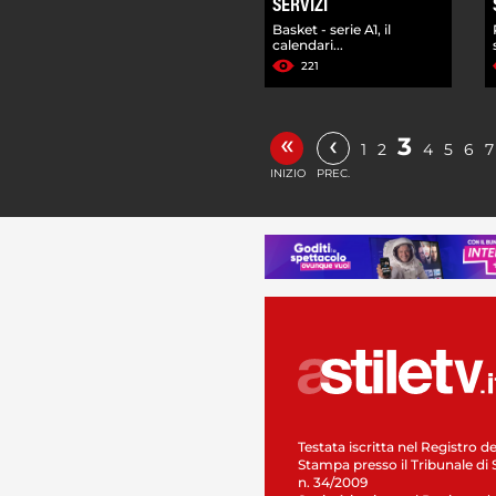
SERVIZI
Basket - serie A1, il
calendari...
221
«
‹
3
1
2
4
5
6
7
INIZIO
PREC.
Testata iscritta nel Registro de
Stampa presso il Tribunale di 
n. 34/2009