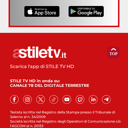
Scarica l'app di STILE TV HD
STILE TV HD in onda su:
CANALE 78 DEL DIGITALE TERRESTRE
Testata iscritta nel Registro della Stampa presso il Tribunale di
Salerno al n. 34/2009
Società iscritta nel Registro degli Operatori di Comunicazione c/o
l’AGCOM al n. 20133