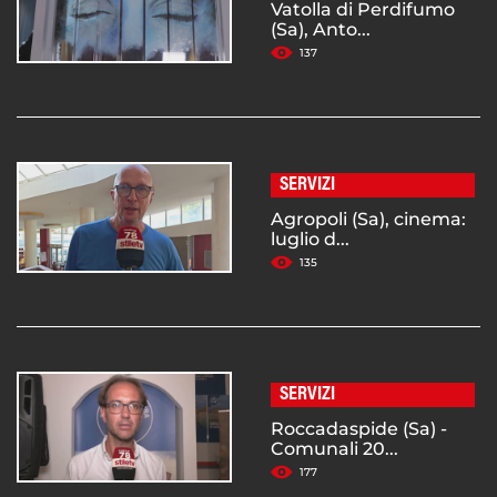
Vatolla di Perdifumo
(Sa), Anto...
137
SERVIZI
Agropoli (Sa), cinema:
luglio d...
135
SERVIZI
Roccadaspide (Sa) -
Comunali 20...
177