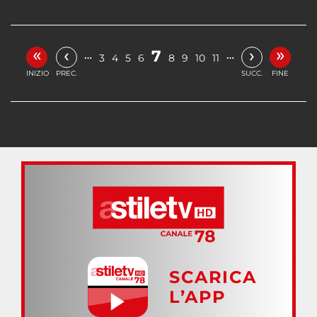
«
»
‹
›
7
…
…
3
4
5
6
8
9
10
11
INIZIO
PREC.
SUCC.
FINE
SCARICA
L’APP