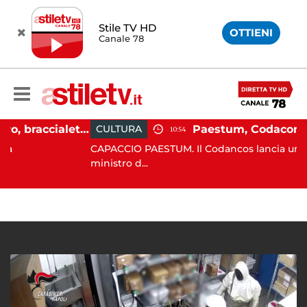
Stile TV HD
OTTIENI
Canale 78
Martina Carbonaro, braccialetto elettronico per i genitori della 14enne uccisa dall'ex
CULTURA
10:54
CAPACCIO PAESTUM. Il Codancos lancia un appello a
ministro d...