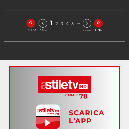
«
»
‹
›
1
…
2
3
4
5
INIZIO
PREC.
SUCC.
FINE
SCARICA
L’APP