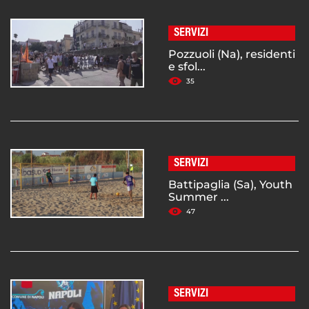
SERVIZI
Pozzuoli (Na), residenti
e sfol...
35
SERVIZI
Battipaglia (Sa), Youth
Summer ...
47
SERVIZI