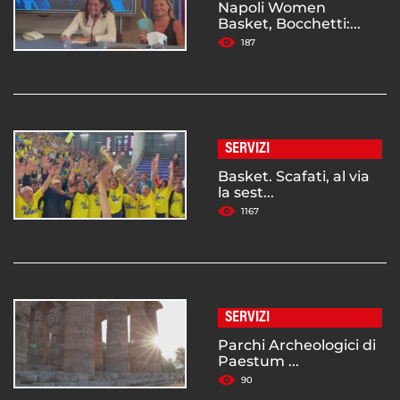
Napoli Women
Basket, Bocchetti:...
187
SERVIZI
Basket. Scafati, al via
la sest...
1167
SERVIZI
Parchi Archeologici di
Paestum ...
90