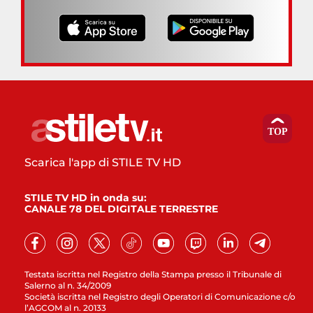
Scarica l'app di STILE TV HD
STILE TV HD in onda su:
CANALE 78 DEL DIGITALE TERRESTRE
Testata iscritta nel Registro della Stampa presso il Tribunale di
Salerno al n. 34/2009
Società iscritta nel Registro degli Operatori di Comunicazione c/o
l’AGCOM al n. 20133