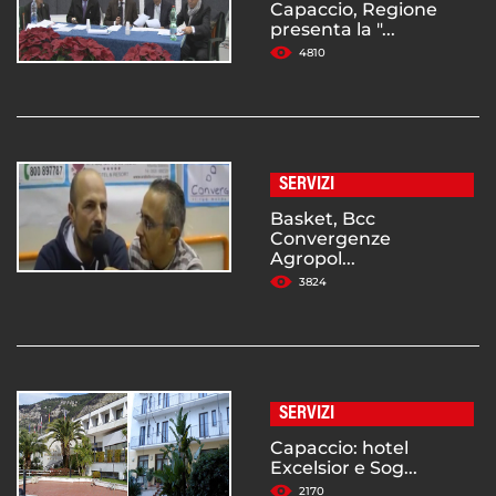
Capaccio, Regione
presenta la "...
4810
SERVIZI
Basket, Bcc
Convergenze
Agropol...
3824
SERVIZI
Capaccio: hotel
Excelsior e Sog...
2170