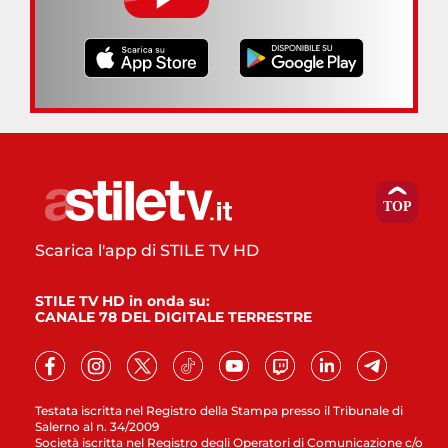
Scarica l'app di STILE TV HD
STILE TV HD in onda su:
CANALE 78 DEL DIGITALE TERRESTRE
Testata iscritta nel Registro della Stampa presso il Tribunale di
Salerno al n. 34/2009
Società iscritta nel Registro degli Operatori di Comunicazione c/o