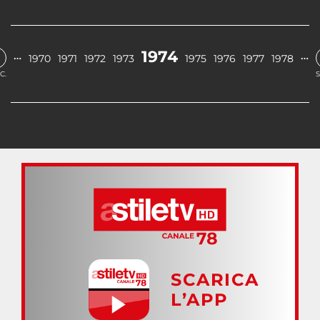
1974
…
…
1970
1971
1972
1973
1975
1976
1977
1978
C.
S
SCARICA
L’APP