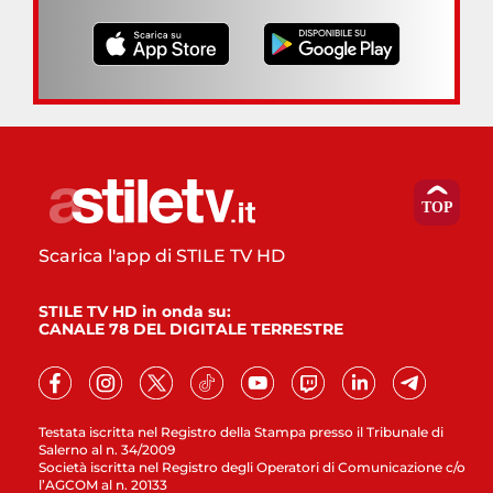
Scarica l'app di STILE TV HD
STILE TV HD in onda su:
CANALE 78 DEL DIGITALE TERRESTRE
Testata iscritta nel Registro della Stampa presso il Tribunale di
Salerno al n. 34/2009
Società iscritta nel Registro degli Operatori di Comunicazione c/o
l’AGCOM al n. 20133