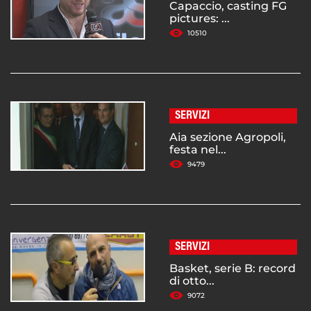
Capaccio, casting FG
pictures: ...
10510
SERVIZI
Aia sezione Agropoli,
festa nel...
9479
SERVIZI
Basket, serie B: record
di otto...
9072