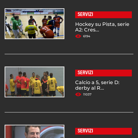
SERVIZI
Hockey su Pista, serie
A2: Cres...
6194
SERVIZI
Calcio a 5, serie D:
derby al R...
11037
SERVIZI