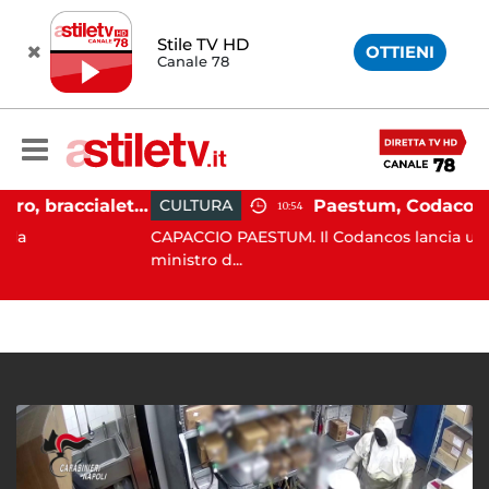
Stile TV HD
OTTIENI
Canale 78
Martina Carbonaro, braccialetto elettronico per i genitori della 14enne uccisa dall'ex
CULTURA
10:54
CAPACCIO PAESTUM. Il Codancos lancia un appello 
ministro d...