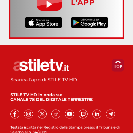
L’APP
Scarica l'app di STILE TV HD
STILE TV HD in onda su:
CANALE 78 DEL DIGITALE TERRESTRE
Testata iscritta nel Registro della Stampa presso il Tribunale di
Salerno al n. 34/2009