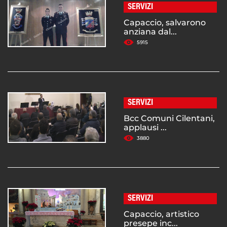
SERVIZI
Capaccio, salvarono
anziana dal...
5915
SERVIZI
Bcc Comuni Cilentani,
applausi ...
3880
SERVIZI
Capaccio, artistico
presepe inc...