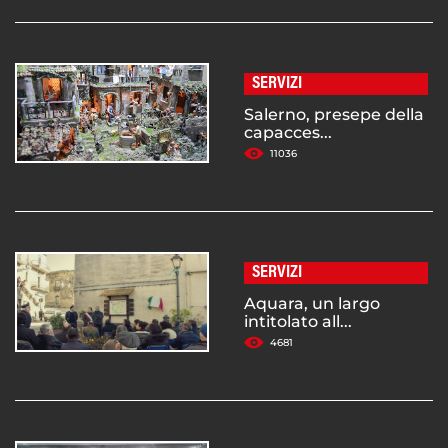
SERVIZI
Salerno, presepe della
capacces...
11036
SERVIZI
Aquara, un largo
intitolato all...
4681