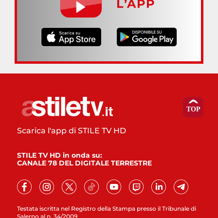
L’APP
Scarica l'app di STILE TV HD
STILE TV HD in onda su:
CANALE 78 DEL DIGITALE TERRESTRE
Testata iscritta nel Registro della Stampa presso il Tribunale di
Salerno al n. 34/2009