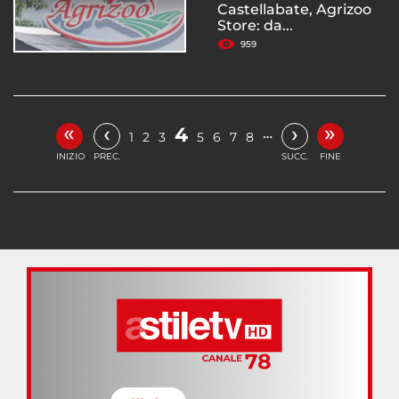
Castellabate, Agrizoo
Store: da...
959
«
»
‹
›
4
…
1
2
3
5
6
7
8
INIZIO
PREC.
SUCC.
FINE