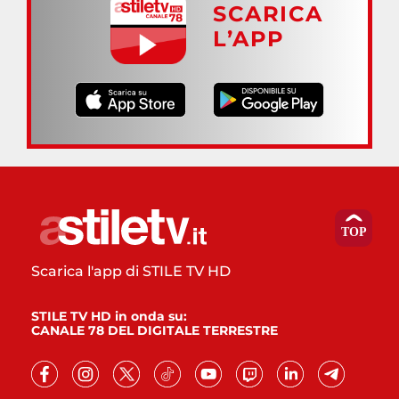
SCARICA
L’APP
Scarica l'app di STILE TV HD
STILE TV HD in onda su:
CANALE 78 DEL DIGITALE TERRESTRE