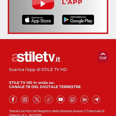
L’APP
Scarica l'app di STILE TV HD
STILE TV HD in onda su:
CANALE 78 DEL DIGITALE TERRESTRE
Testata iscritta nel Registro della Stampa presso il Tribunale di
Salerno al n. 34/2009