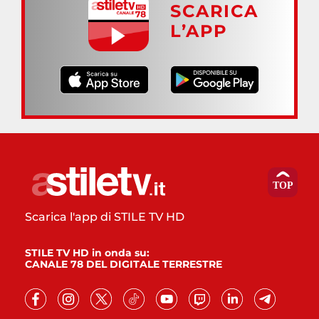
SCARICA
L’APP
Scarica l'app di STILE TV HD
STILE TV HD in onda su:
CANALE 78 DEL DIGITALE TERRESTRE