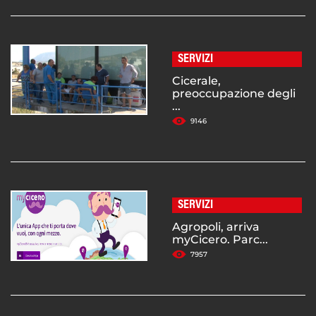
SERVIZI
Cicerale,
preoccupazione degli
...
9146
SERVIZI
Agropoli, arriva
myCicero. Parc...
7957