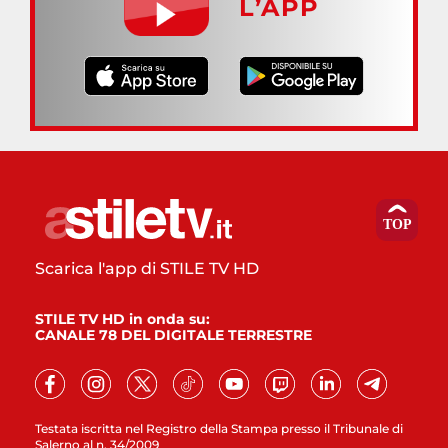
L’APP
Scarica l'app di STILE TV HD
STILE TV HD in onda su:
CANALE 78 DEL DIGITALE TERRESTRE
Testata iscritta nel Registro della Stampa presso il Tribunale di
Salerno al n. 34/2009