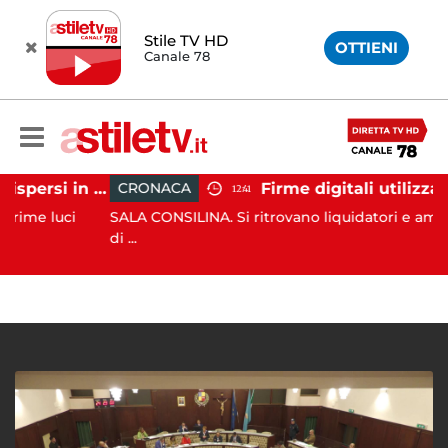
Stile TV HD
OTTIENI
Canale 78
Tramonti, 19 scout dispersi in montagna salvati dai vigili del fuoco
CRONACA
12:41
luci
SALA CONSILINA. Si ritrovano liquidatori e amministra
di ...