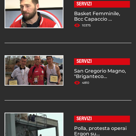
SERVIZI
Basket Femminile,
Bcc Capaccio ...
10375
SERVIZI
San Gregorio Magno,
"Briganteco...
4810
SERVIZI
Polla, protesta operai
Ergon su...