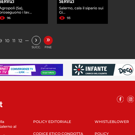
SERVIZI
SERVIZI
Agropoli (Sa),
Salerno, cala il sipario sui
proseguono i lav...
Gi...
96
93
»
›
…
9
10
11
12
SUCC.
FINE
lla
POLICY EDITORIALE
WHISTLEBLOWER
Salerno al
CODICE ETICO CONDOTTA
POLICY