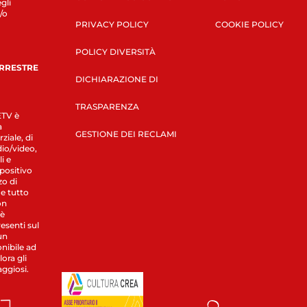
gli
/o
PRIVACY POLICY
COOKIE POLICY
POLICY DIVERSITÀ
ERRESTRE
DICHIARAZIONE DI
TRASPARENZA
LETV è
a
GESTIONE DEI RECLAMI
ziale, di
dio/video,
i e
spositivo
zo di
 e tutto
on
 è
esenti sul
un
nibile ad
ora gli
aggiosi.