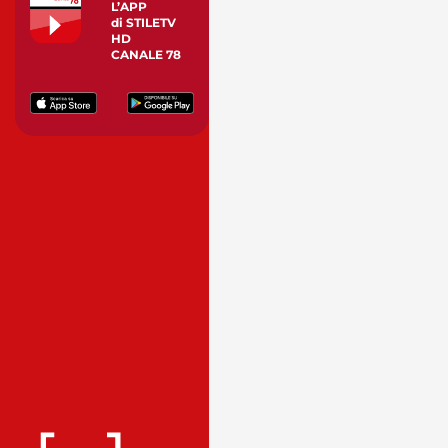
L’APP
di STILETV
HD
CANALE 78