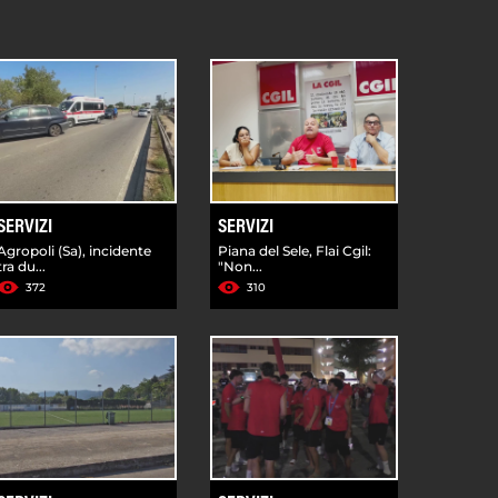
SERVIZI
SERVIZI
Agropoli (Sa), incidente
Piana del Sele, Flai Cgil:
tra du...
"Non...
372
310