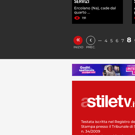
SERVIZI
Ercolano (Na), cade dal
quarto ...
191
«
‹
8
…
4
5
6
7
INIZIO
PREC.
Testata iscritta nel Registro de
Stampa presso il Tribunale di 
n. 34/2009