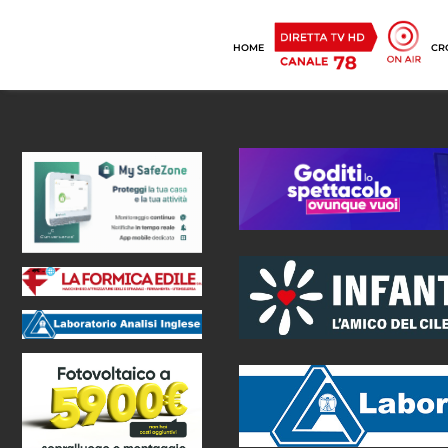
HOME
CR