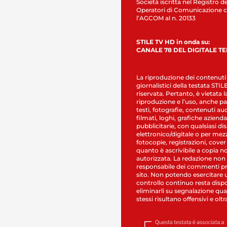
Società iscritta nel Registro de
Operatori di Comunicazione c
l’AGCOM al n. 20133
STILE TV HD in onda su:
CANALE 78 DEL DIGITALE T
La riproduzione dei contenuti
giornalistici della testata STI
riservata. Pertanto, è vietata l
riproduzione e l’uso, anche par
testi, fotografie, contenuti au
filmati, loghi, grafiche aziendal
pubblicitarie, con qualsiasi di
elettronico/digitale o per mez
fotocopie, registrazioni, cover
quanto è ascrivibile a copia n
autorizzata. La redazione non
responsabile dei commenti pr
sito. Non potendo esercitare 
controllo continuo resta dispo
eliminarli su segnalazione qual
stessi risultano offensivi e oltr