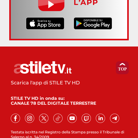
L’APP
Scarica l'app di STILE TV HD
STILE TV HD in onda su:
CANALE 78 DEL DIGITALE TERRESTRE
Testata iscritta nel Registro della Stampa presso il Tribunale di
Salerno al n. 34/2009