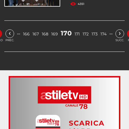
4351
‹
›
170
…
…
166
167
168
169
171
172
173
174
IO
PREC.
SUCC.
SCARICA