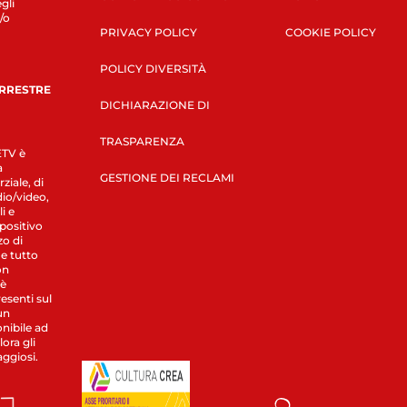
gli
/o
PRIVACY POLICY
COOKIE POLICY
POLICY DIVERSITÀ
ERRESTRE
DICHIARAZIONE DI
TRASPARENZA
LETV è
a
GESTIONE DEI RECLAMI
ziale, di
dio/video,
i e
spositivo
zo di
 e tutto
on
 è
esenti sul
un
nibile ad
ora gli
aggiosi.