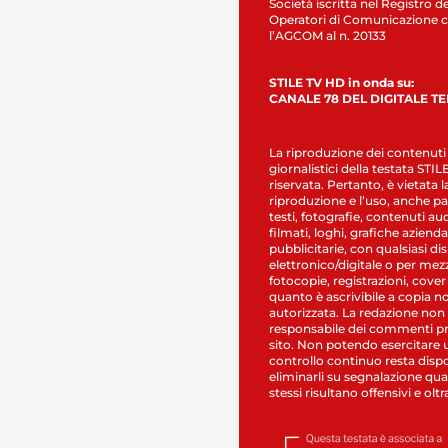
Società iscritta nel Registro de
Operatori di Comunicazione c
l’AGCOM al n. 20133
STILE TV HD in onda su:
CANALE 78 DEL DIGITALE T
La riproduzione dei contenuti
giornalistici della testata STI
riservata. Pertanto, è vietata l
riproduzione e l’uso, anche par
testi, fotografie, contenuti au
filmati, loghi, grafiche aziendal
pubblicitarie, con qualsiasi di
elettronico/digitale o per mez
fotocopie, registrazioni, cover
quanto è ascrivibile a copia n
autorizzata. La redazione non
responsabile dei commenti pr
sito. Non potendo esercitare 
controllo continuo resta dispo
eliminarli su segnalazione qual
stessi risultano offensivi e oltr