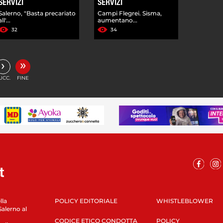
SERVIZI
SERVIZI
Salerno, "Basta precariato
Campi Flegrei. Sisma,
all'...
aumentano...
32
34
»
›
UCC.
FINE
lla
POLICY EDITORIALE
WHISTLEBLOWER
Salerno al
CODICE ETICO CONDOTTA
POLICY