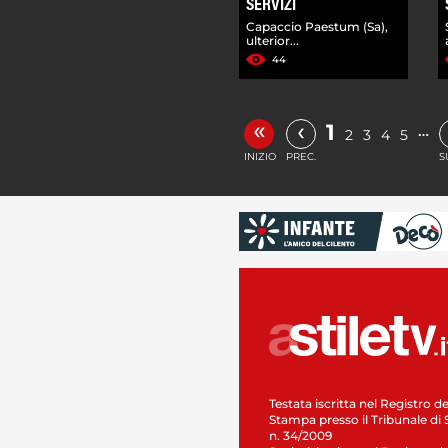
SERVIZI
Capaccio Paestum (Sa),
ulterior...
44
«
‹
1
…
2
3
4
5
INIZIO
PREC.
S
Testata iscritta nel Registro de
Stampa presso il Tribunale di 
n. 34/2009