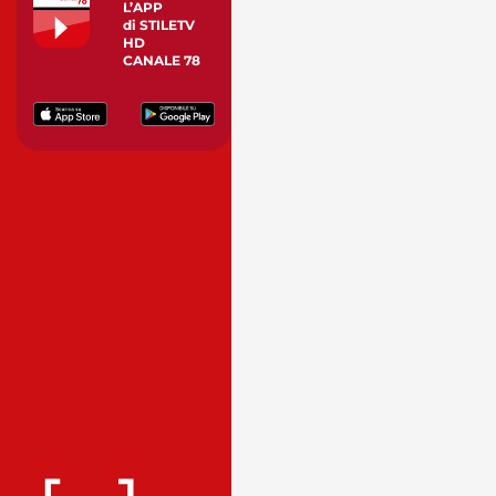
L’APP
di STILETV
HD
CANALE 78