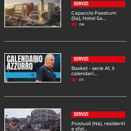
SERVIZI
Capaccio Paestum
(Sa), Hotel Sa...
298
SERVIZI
Basket - serie A1, il
calendari...
231
SERVIZI
Pozzuoli (Na), residenti
e sfol...