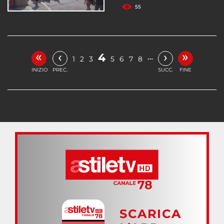
55
«
»
‹
›
4
…
1
2
3
5
6
7
8
INIZIO
PREC.
SUCC.
FINE
SCARICA