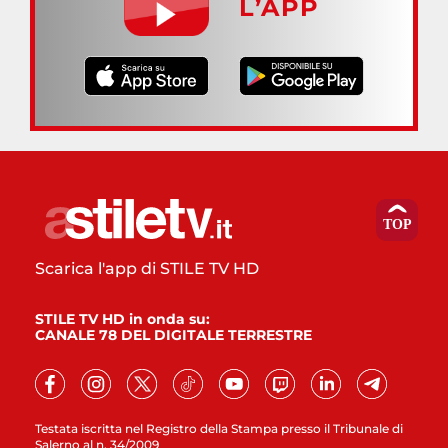
L’APP
Scarica l'app di STILE TV HD
STILE TV HD in onda su:
CANALE 78 DEL DIGITALE TERRESTRE
Testata iscritta nel Registro della Stampa presso il Tribunale di
Salerno al n. 34/2009