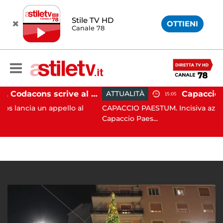
Stile TV HD
OTTIENI
Canale 78
Paestum, Codacons scrive al ministro Giuli: "Rilanciare scavi dell'Anfiteatro nell'area archeologica"
ATTUALITÀ
15:05
n appello al
CAPACCIO PAESTUM. Incisiva azione del Com
Capaccio Paes...