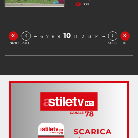
339
«
»
‹
›
10
…
…
6
7
8
9
11
12
13
14
INIZIO
PREC.
SUCC.
FINE
SCARICA