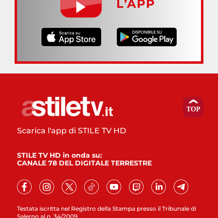
L’APP
Scarica l'app di STILE TV HD
STILE TV HD in onda su:
CANALE 78 DEL DIGITALE TERRESTRE
Testata iscritta nel Registro della Stampa presso il Tribunale di
Salerno al n. 34/2009