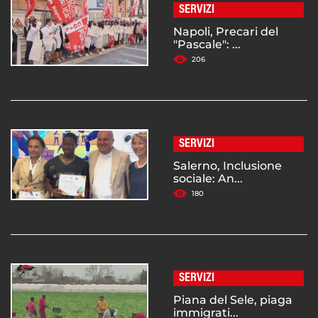
SERVIZI
Napoli, Precari del
"Pascale": ...
206
SERVIZI
Salerno, Inclusione
sociale: An...
180
SERVIZI
Piana del Sele, piaga
immigrati...