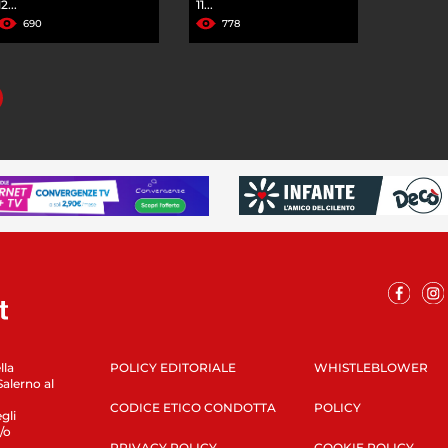
12...
11...
690
778
lla
POLICY EDITORIALE
WHISTLEBLOWER
Salerno al
CODICE ETICO CONDOTTA
POLICY
gli
/o
PRIVACY POLICY
COOKIE POLICY