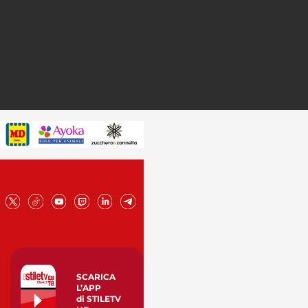
SCARICA
L’APP
di STILETV