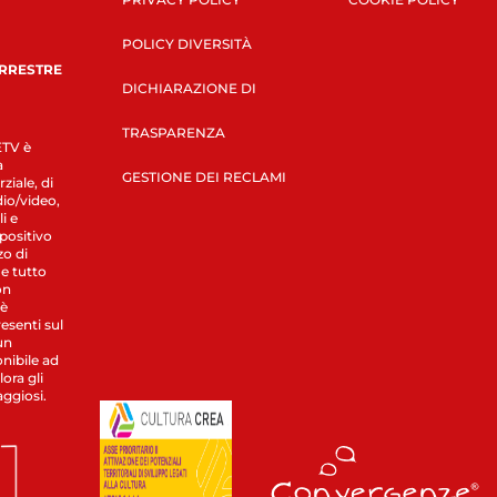
POLICY DIVERSITÀ
ERRESTRE
DICHIARAZIONE DI
TRASPARENZA
LETV è
a
GESTIONE DEI RECLAMI
ziale, di
dio/video,
i e
spositivo
zo di
 e tutto
on
 è
esenti sul
un
nibile ad
ora gli
aggiosi.