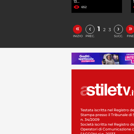
13...
652
«
»
‹
›
1
2
3
INIZIO
PREC.
SUCC.
FINE
Testata iscritta nel Registro de
Stampa presso il Tribunale di 
n. 34/2009
Società iscritta nel Registro de
Operatori di Comunicazione c
l’AGCOM al n. 20133