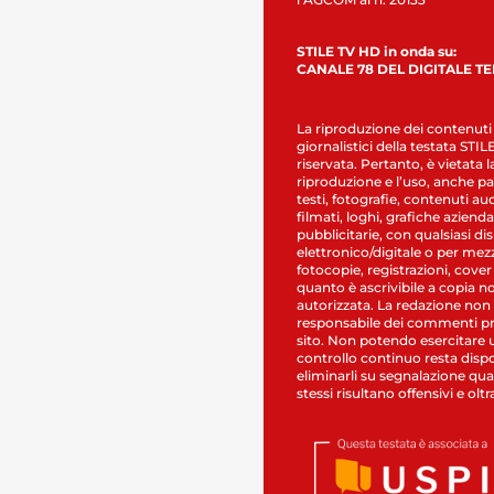
STILE TV HD in onda su:
CANALE 78 DEL DIGITALE T
La riproduzione dei contenuti
giornalistici della testata STI
riservata. Pertanto, è vietata l
riproduzione e l’uso, anche par
testi, fotografie, contenuti au
filmati, loghi, grafiche aziendal
pubblicitarie, con qualsiasi di
elettronico/digitale o per mez
fotocopie, registrazioni, cover
quanto è ascrivibile a copia n
autorizzata. La redazione non
responsabile dei commenti pr
sito. Non potendo esercitare 
controllo continuo resta dispo
eliminarli su segnalazione qual
stessi risultano offensivi e oltr