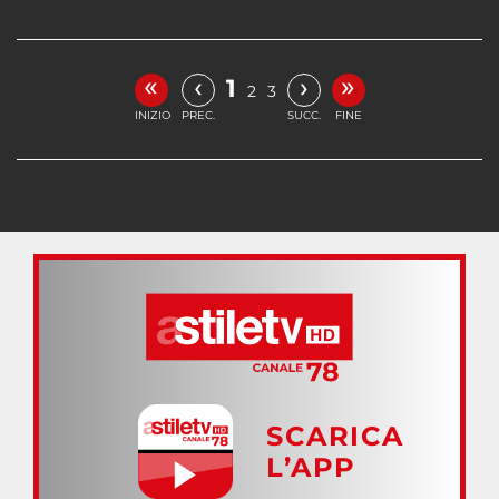
«
»
‹
›
1
2
3
INIZIO
PREC.
SUCC.
FINE
SCARICA
L’APP