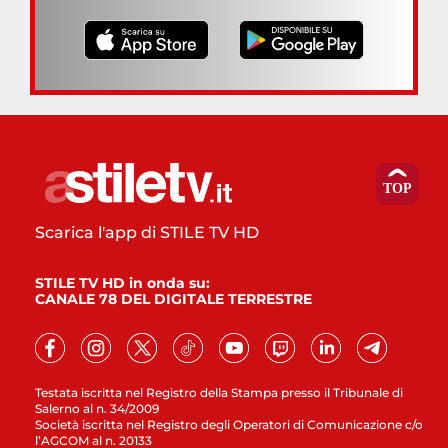
Scarica l'app di STILE TV HD
STILE TV HD in onda su:
CANALE 78 DEL DIGITALE TERRESTRE
Testata iscritta nel Registro della Stampa presso il Tribunale di
Salerno al n. 34/2009
Società iscritta nel Registro degli Operatori di Comunicazione c/o
l’AGCOM al n. 20133