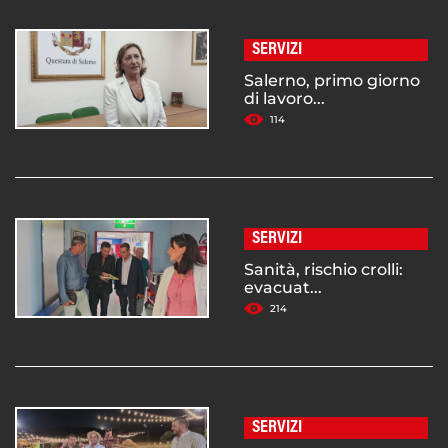
SERVIZI
Salerno, primo giorno
di lavoro...
114
SERVIZI
Sanità, rischio crolli:
evacuat...
214
SERVIZI