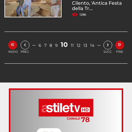
Cilento, 'Antica Festa
della Tr...
1286
«
»
‹
›
10
…
…
6
7
8
9
11
12
13
14
INIZIO
PREC.
SUCC.
FINE