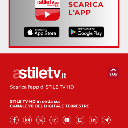
SCARICA
L’APP
Scarica l'app di STILE TV HD
STILE TV HD in onda su:
CANALE 78 DEL DIGITALE TERRESTRE