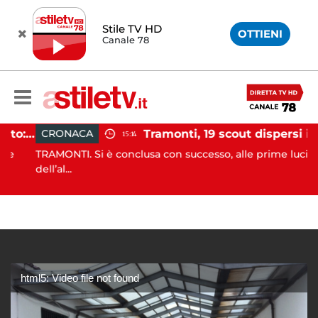
Stile TV HD
OTTIENI
Canale 78
Incidente agricolo nel Cilento: trattore si ribalta, muore 71enne
Tramonti, 19 scout dispersi in montagna salvati dai vigili del fuoco
CRONACA
15:14
TRAMONTI. Si è conclusa con successo, alle prime luci
dell’al...
html5: Video file not found