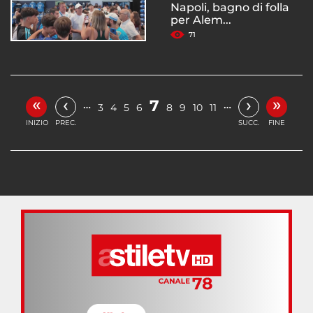
Napoli, bagno di folla
per Alem...
71
«
»
‹
›
7
…
…
3
4
5
6
8
9
10
11
INIZIO
PREC.
SUCC.
FINE