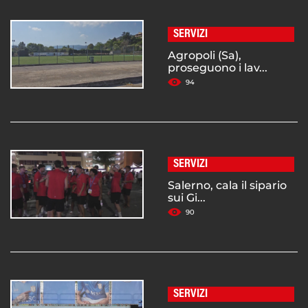
SERVIZI
Agropoli (Sa),
proseguono i lav...
94
SERVIZI
Salerno, cala il sipario
sui Gi...
90
SERVIZI