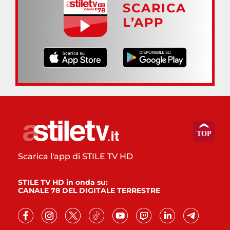
SCARICA
L’APP
Scarica l'app di STILE TV HD
STILE TV HD in onda su:
CANALE 78 DEL DIGITALE TERRESTRE