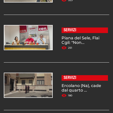
323
SERVIZI
Piana del Sele, Flai
Cgil: "Non...
251
SERVIZI
Ercolano (Na), cade
dal quarto ...
180