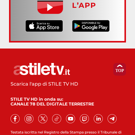
L’APP
Scarica l'app di STILE TV HD
STILE TV HD in onda su:
CANALE 78 DEL DIGITALE TERRESTRE
Testata iscritta nel Registro della Stampa presso il Tribunale di