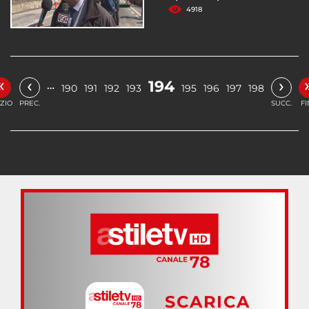
4918
«
‹
›
194
…
190
191
192
193
195
196
197
198
IZIO
PREC.
SUCC.
FI
SCARICA